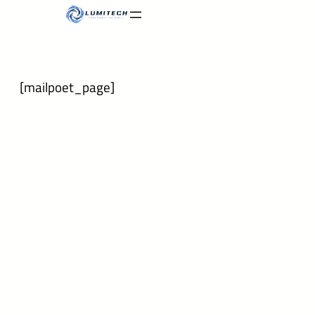
Skip
to
content
[mailpoet_page]