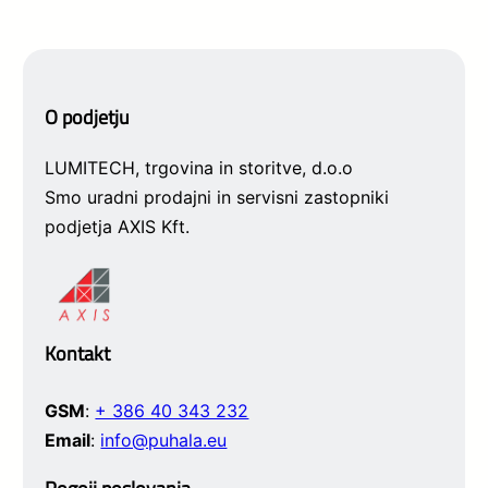
O podjetju
LUMITECH, trgovina in storitve, d.o.o
Smo uradni prodajni in servisni zastopniki
podjetja AXIS Kft.
Kontakt
GSM
:
+ 386 40 343 232
Email
:
info@puhala.eu